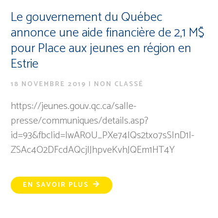
Le gouvernement du Québec
annonce une aide financière de 2,1 M$
pour Place aux jeunes en région en
Estrie
18 NOVEMBRE 2019
|
NON CLASSÉ
https://jeunes.gouv.qc.ca/salle-
presse/communiques/details.asp?
id=93&fbclid=IwAR0U_PXe74IQs2txo7sSlnD1I-
ZSAc4O2DFcdAQcjlJhpveKvhJQEm1HT4Y
EN SAVOIR PLUS