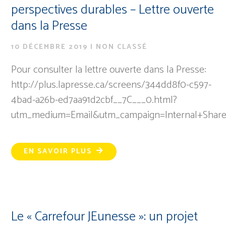
perspectives durables – Lettre ouverte
dans la Presse
10 DÉCEMBRE 2019
|
NON CLASSÉ
Pour consulter la lettre ouverte dans la Presse:
http://plus.lapresse.ca/screens/344dd8f0-c597-
4bad-a26b-ed7aa91d2cbf__7C___0.html?
utm_medium=Email&utm_campaign=Internal+Shar
EN SAVOIR PLUS
Le « Carrefour JEunesse »: un projet