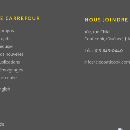
LE CARREFOUR
NOUS JOINDRE
 propos
102, rue Child
rojets
Coaticook, (Québec) J1
’équipe
Tél. :
819 849-0440
os nouvelles
ublications
info@cjecoaticook.com
émoignages
artenaires
nglish