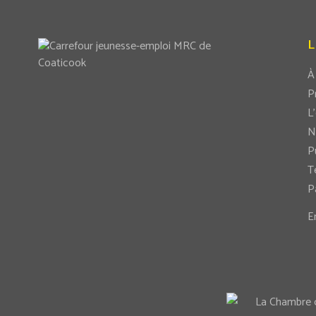
À
P
L
N
P
T
P
E